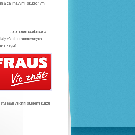
m a zajímavými, skutečnými
du najdete nejen učebnice a
eriály všech renomovaných
uku jazyků.
ství mají všichni studenti kurzů