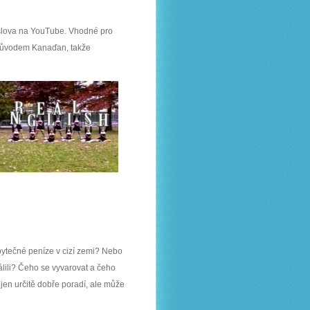
slova na YouTube. Vhodné pro
e původem Kanaďan, takže
 zbytečné peníze v cizí zemi? Nebo
álili? Čeho se vyvarovat a čeho
en určitě dobře poradí, ale může