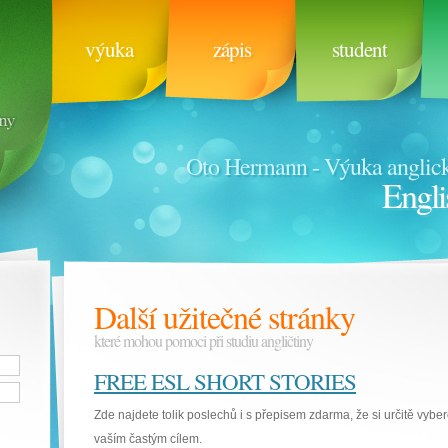
výuka
zápis
student
Oto Hermann - Výuka anglick
Engli
Další užitečné stránky
které mohou pomoci při studiu angličtiny
FREE ESL SHORT STORIES
Zde najdete tolik poslechů i s přepisem zdarma, že si určitě vyber
vaším častým cílem.