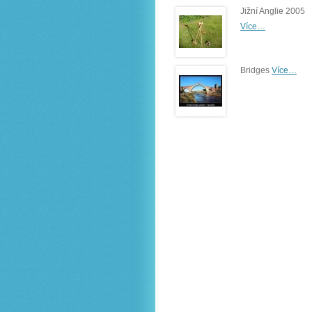
Jižní Anglie 2005
Více…
Bridges
Více…