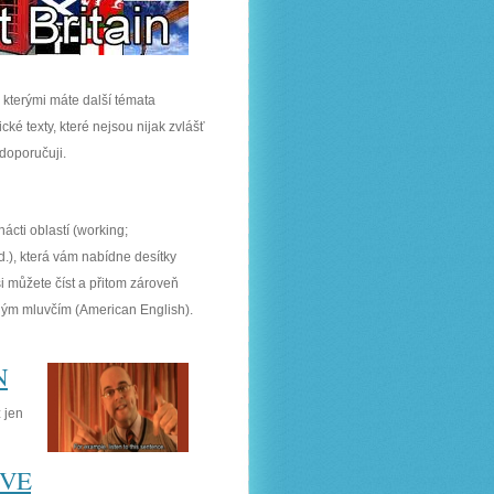
d kterými máte další témata
ké texty, které nejsou nijak zvlášť
 doporučuji.
ácti oblastí (working;
d.), která vám nabídne desítky
i můžete číst a přitom zároveň
dilým mluvčím (American English).
N
 jen
EVE