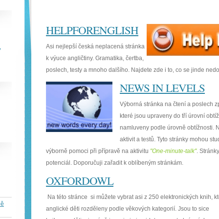
HELPFORENGLISH
Asi nejlepší česká neplacená stránka
y
k výuce angličtiny. Gramatika, čertba,
poslech, testy a mnoho dalšího. Najdete zde i to, co se jinde nedo
NEWS IN LEVELS
Výborná stránka na čtení a poslech zp
které jsou upraveny do tří úrovní obtí
namluveny podle úrovně obtížnosti. 
aktivit a testů. Tyto stránky mohou s
výborně pomoci při přípravě na aktivitu
"One-minute-talk"
. Stránky
potenciál. Doporučuji zařadit k oblíbeným stránkám.
OXFORDOWL
Na této stránce si můžete vybrat asi z 250 elektronických knih, k
ně
anglické děti rozděleny podle věkových kategorií. Jsou to sice