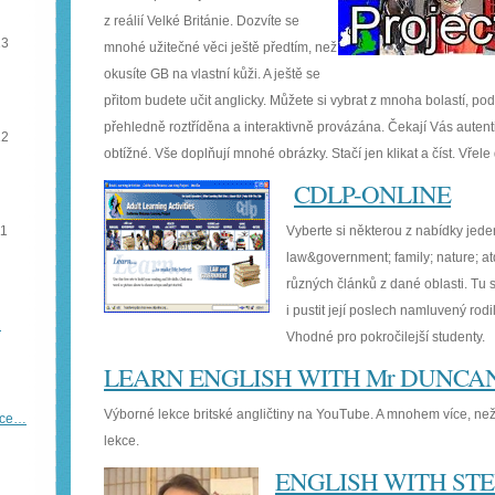
z reálií Velké Británie. Dozvíte se
13
mnohé užitečné věci ještě předtím, než
okusíte GB na vlastní kůži. A ještě se
přitom budete učit anglicky. Můžete si vybrat z mnoha bolastí, po
přehledně roztříděna a interaktivně provázána. Čekají Vás autentic
12
obtížné. Vše doplňují mnohé obrázky. Stačí jen klikat a číst. Vřele
CDLP-ONLINE
11
Vyberte si některou z nabídky jeden
law&government; family; nature; at
různých článků z dané oblasti. Tu s
i pustit její poslech namluvený ro
…
Vhodné pro pokročilejší studenty.
LEARN ENGLISH WITH Mr DUNCA
Výborné lekce britské angličtiny na YouTube. A mnohem více, než
íce…
lekce.
ENGLISH WITH ST