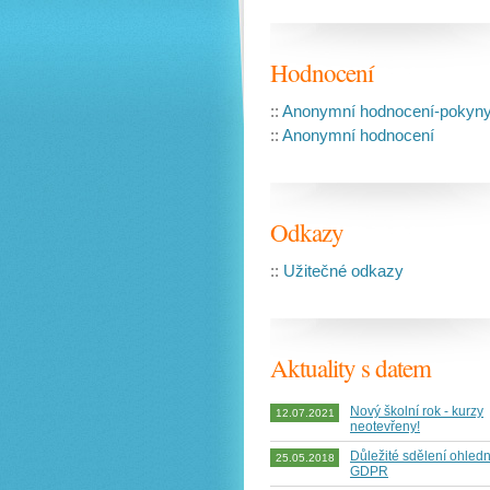
Hodnocení
::
Anonymní hodnocení-pokyn
::
Anonymní hodnocení
Odkazy
::
Užitečné odkazy
Aktuality s datem
Nový školní rok - kurzy
12.07.2021
neotevřeny!
Důležité sdělení ohled
25.05.2018
GDPR