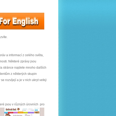
zvíte.
ráv a informací z celého světa,
žnosti. Některé zprávy jsou
Na stránce najdete mnoho dalších
tudentům z některých skupin
 se rozvíjejí a je v nich ukryt velký
teré jsou v různých úrov
ních pro