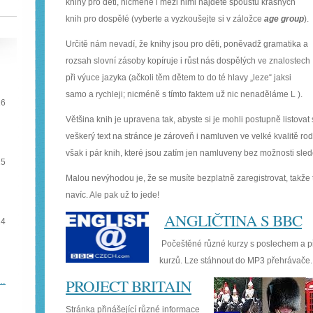
knihy pro děti, nicméně i mezi nimi najdete spoustu krásných
knih pro dospělé (vyberte a vyzkoušejte si v záložce
age group
).
Určitě nám nevadí, že knihy jsou pro děti, poněvadž gramatika a
rozsah slovní zásoby kopíruje i růst nás dospělých ve znalostech
při výuce jazyka (ačkoli těm dětem to do té hlavy „leze“ jaksi
samo a rychleji; nicméně s tímto faktem už nic nenaděláme L ).
16
Většina knih je upravena tak, abyste si je mohli postupně listovat
veškerý text na stránce je zároveň i namluven ve velké kvalitě rod
však i pár knih, které jsou zatím jen namluveny bez možnosti sledo
15
Malou nevýhodou je, že se musíte bezplatně zaregistrovat, takže 
navíc. Ale pak už to jede!
ANGLIČTINA
S BBC
14
Počeštěné různé kurzy s poslechem a p
kurzů. Lze stáhnout do MP3 přehrávače.
PROJECT BRITAIN
e…
Stránka přinášející různé informace