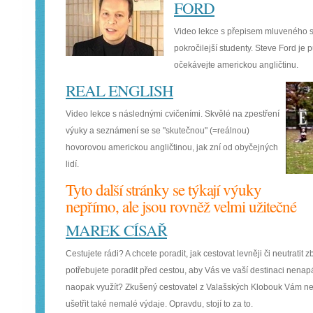
FORD
Video lekce s přepisem mluveného 
pokročilejší studenty. Steve Ford j
očekávejte americkou angličtinu.
REAL ENGLISH
Video lekce s následnými cvičeními. Skvělé na zpestření
výuky a seznámení se se "skutečnou" (=reálnou)
hovorovou americkou angličtinou, jak zní od obyčejných
lidí.
Tyto další stránky se týkají výuky
nepřímo, ale jsou rovněž velmi užitečné
MAREK CÍSAŘ
Cestujete rádi? A chcete poradit, jak cestovat levněji či neutratit
potřebujete poradit před cestou, aby Vás ve vaší destinaci nenap
naopak využít? Zkušený cestovatel z Valašských Klobouk Vám nej
ušetřit také nemalé výdaje. Opravdu, stojí to za to.