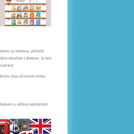
 stranu za stránkou, přičemž
ilými mluvčími z Británie. Je tam
vat text.
trochu času při prvním kroku
řepisem u většiny nabízených