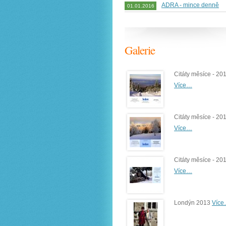
ADRA - mince denně
01.01.2016
Galerie
Citáty měsíce - 20
Více…
Citáty měsíce - 20
Více…
Citáty měsíce - 20
Více…
Londýn 2013
Víc