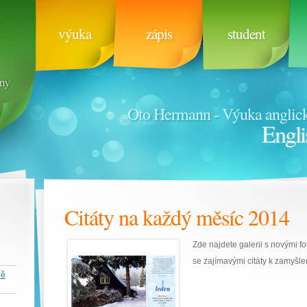
výuka
zápis
student
Oto Hermann - Výuka anglick
Engli
Citáty na každý měsíc 2014
Zde najdete galerii s novými 
se zajímavými citáty k zamyšle
ně