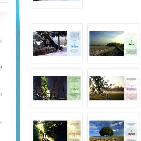
16
15
14
e…