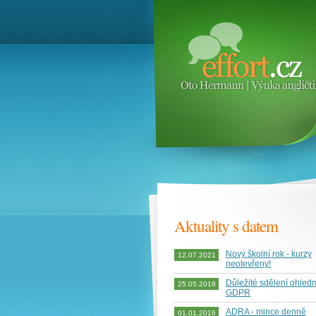
Aktuality s datem
Nový školní rok - kurzy
12.07.2021
neotevřeny!
Důležité sdělení ohled
25.05.2018
GDPR
ADRA - mince denně
01.01.2016