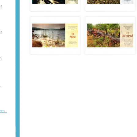
13
12
11
…
íce…