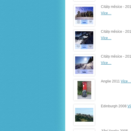
Citáty měsíce - 20
Více…
Citáty měsíce - 20
Více…
Citáty měsíce - 20
Více…
Anglie 2011
Více
Edinburgh 2008
V