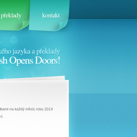
překlady
kontakt
ého jazyka a překlady
sh Opens Doors!
fotkami na každý měsíc roku 2014
ní.