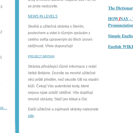
se jinde nedozvíte.
13
The Dictiona
NEWS IN LEVELS
HOW
SAY - 
J
Pronunciatio
Skvělá a užitečná stránka s čtením,
12
poslechem a videi k různým zprávám z
Simple Engl
celého světa upraveným do třech úrovní
English WIK
obtížnosti. Vřele doporučuji!
PROJECT BRITAIN
11
Stránka přinášející různé informace z reálií
Velké Británie. Dozvíte se mnohé užitečné
věci ještě předtím, než okusíte GB na vlastní
…
kůži. Čekají Vás autentické texty, které
nejsou nijak zvlášť obtížné. Vše doplňují
mnohé obrázky. Stačí jen klikat a číst.
íce…
Další užitečné a zajímavé stránky naleznete
zde
.