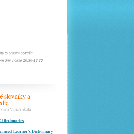
te to prosím později.
vní dny v čase
10.30-13.30
é slovníky a
die
ípravu Vašich úkolů
ictionaries
nced Learner’s Dictioanary