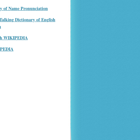
ry of Name Pronunciation
Talking Dictionary of English
n
ish WIKIPEDIA
IPEDIA