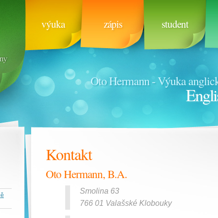
výuka
zápis
student
Oto Hermann - Výuka anglick
Engli
Kontakt
Oto Hermann, B.A.
Smolina 63
ně
766 01 Valašské Klobouky