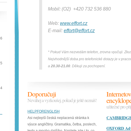
Mobil: (O2) +420 732 536 880
Web:
www.effort.cz
E-mail:
effort@effort.cz
16
* Pokud Vám nezvedám telefon, zrovna vyučuji. Zkus
Nejvhodnější doba pro telefonické dotazy je v praco
15
a
20.30-21.00
. Děkuji za pochopení.
14
Doporučuji
Internetov
encyklope
Neváhej a vyzkoušej, pokud je ještě neznáš!
užitečné pro př
HELPFORENGLISH
e…
CAMBRIDGE D
Asi nejlepší česká neplacená stránka k
výuce angličtiny. Gramatika, četba, poslech,
OXFORD Adva
testy a mnoho dalšího. Najdete zde i to, co