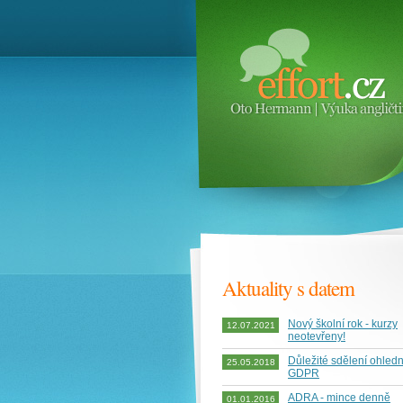
Aktuality s datem
Nový školní rok - kurzy
12.07.2021
neotevřeny!
Důležité sdělení ohled
25.05.2018
GDPR
ADRA - mince denně
01.01.2016