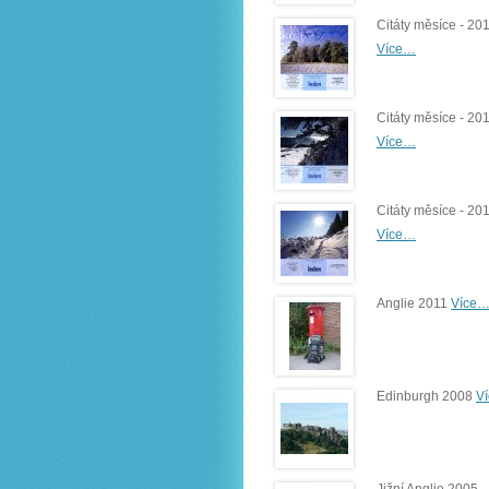
Citáty měsíce - 20
Více…
Citáty měsíce - 20
Více…
Citáty měsíce - 20
Více…
Anglie 2011
Více
Edinburgh 2008
V