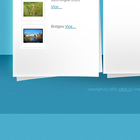
Jižní Anglie 2005
Více…
Bridges
Více…
copyright (c) 2011
effort.cz
| im