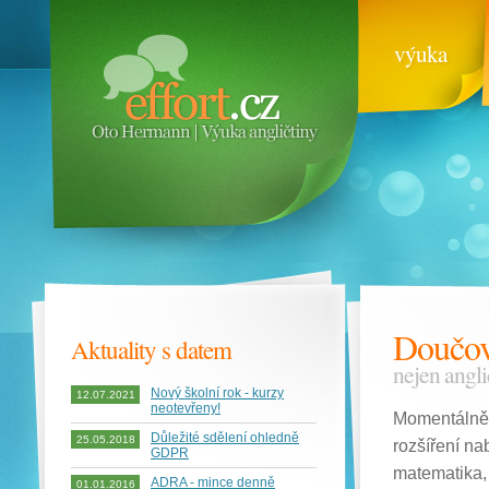
výuka
Doučov
Aktuality s datem
nejen angl
Nový školní rok - kurzy
12.07.2021
neotevřeny!
Momentálně 
Důležité sdělení ohledně
25.05.2018
rozšíření na
GDPR
matematika, 
ADRA - mince denně
01.01.2016