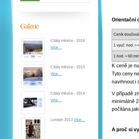
Orientační 
Galerie
Ceník doučová
Citáty měsíce - 2016
1 vyuč. hod. = 
Více…
1 hod. = 60 mi
K ceně je nu
Citáty měsíce - 2015
Tyto ceny ne
Více…
navrhnout i 
V případě zr
Citáty měsíce - 2014
Více…
minimálně 2
počítána jak
Londýn 2013
Více…
A proč si v