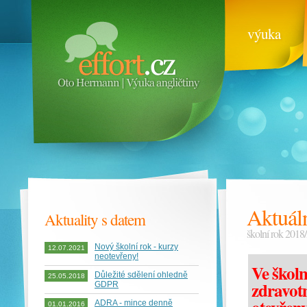
výuka
Aktuál
Aktuality s datem
školní rok 2018
Nový školní rok - kurzy
12.07.2021
neotevřeny!
Ve školn
Důležité sdělení ohledně
25.05.2018
zdravot
GDPR
ADRA - mince denně
01.01.2016