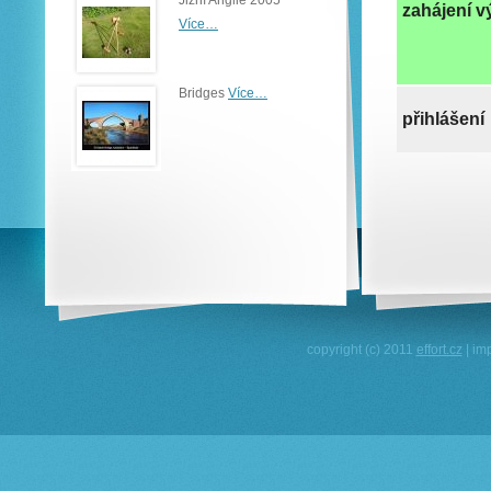
Jižní Anglie 2005
zahájení v
Více…
Bridges
Více…
přihlášení
copyright (c) 2011
effort.cz
| im