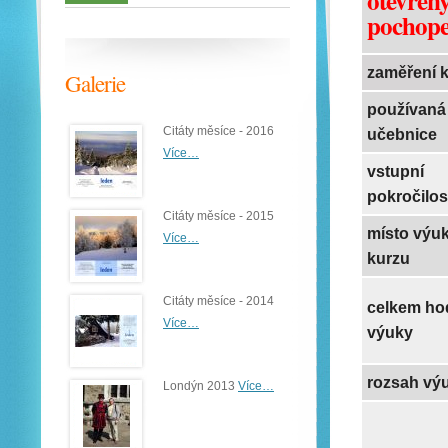
otevřen
pochope
zaměření 
Galerie
používaná
Citáty měsíce - 2016
učebnice
Více…
vstupní
pokročilos
Citáty měsíce - 2015
místo výu
Více…
kurzu
Citáty měsíce - 2014
celkem ho
Více…
výuky
rozsah vý
Londýn 2013
Více…