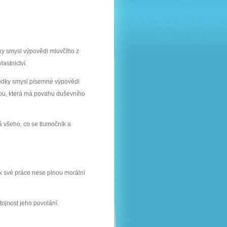
dky smysl výpovědi mluvčího z
astnictví.
tředky smysl písemné výpovědi
tou, která má povahu duševního
ká všeho, co se tlumočník a
ek své práce nese plnou morální
tojnost jeho povolání.