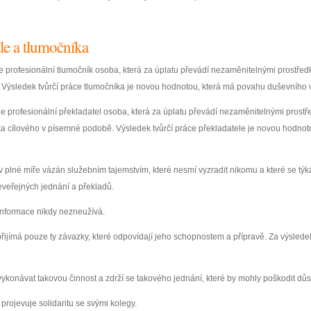
le a tlumočníka
je profesionální tlumočník osoba, která za úplatu převádí nezaměnitelnými prostře
 Výsledek tvůrčí práce tlumočníka je novou hodnotou, která má povahu duševního vl
 je profesionální překladatel osoba, která za úplatu převádí nezaměnitelnými pros
ka cílového v písemné podobě. Výsledek tvůrčí práce překladatele je novou hodno
a v plné míře vázán služebním tajemstvím, které nesmí vyzradit nikomu a které se tý
neveřejných jednání a překladů.
 informace nikdy nezneužívá.
řijímá pouze ty závazky, které odpovídají jeho schopnostem a přípravě. Za výsled
vykonávat takovou činnost a zdrží se takového jednání, které by mohly poškodit důs
projevuje solidaritu se svými kolegy.