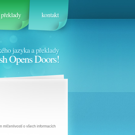
překlady
kontakt
ého jazyka a překlady
sh Opens Doors!
n mlčenlivostí o všech informacích