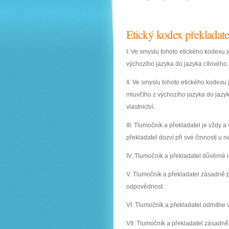
Etický kodex překladate
I. Ve smyslu tohoto etického kodexu 
výchozího jazyka do jazyka cílového.
II. Ve smyslu tohoto etického kodexu
mluvčího z výchozího jazyka do jazy
vlastnictví.
III. Tlumočník a překladatel je vždy 
překladatel dozví při své činnosti u 
IV. Tlumočník a překladatel důvěrné
V. Tlumočník a překladatel zásadně p
odpovědnost.
VI. Tlumočník a překladatel odmítne 
VII. Tlumočník a překladatel zásadně 