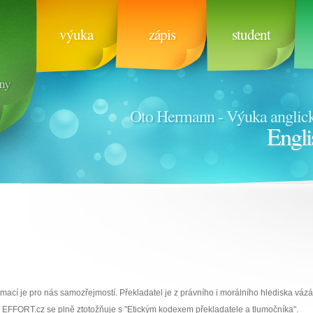
výuka
zápis
student
Oto Hermann - Výuka anglick
Engli
mací je pro nás samozřejmostí. Překladatel je z právního i morálního hlediska vázá
 EFFORT.cz se plně ztotožňuje s "Etickým kodexem překladatele a tlumočníka".