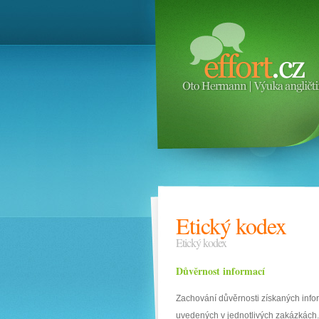
Etický kodex
Etický kodex
Důvěrnost informací
Zachování důvěrnosti získaných infor
uvedených v jednotlivých zakázkách.