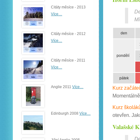
Citáty měsíce - 2013
De
Více…
Mí
den
Citáty měsíce - 2012
Více…
pondělí
Citáty měsíce - 2011
Více…
pátek
Anglie 2011
Více…
Kurz začáte
Momentálně j
Kurz školák
Edinburgh 2008
Více…
otevřen. Ja
Valašské 
De