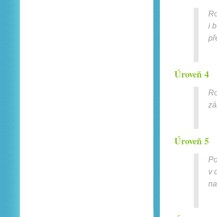
Ro
i 
př
Úroveň 4
Ro
zá
Úroveň 5
Po
v 
na