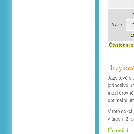
1
1
čtvrtek
1
1
Čtvrteční 
Jazykové 
Jazykové ško
jednotlivé ú
mezi úrovně
optimální úr
V této sekci
v úrovni 2 j
Úroveň 1