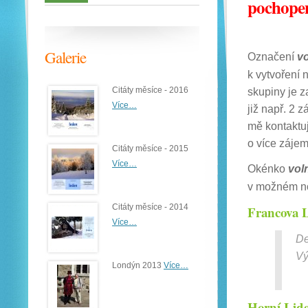
pochopen
Galerie
Označení
v
k vytvoření 
Citáty měsíce - 2016
skupiny je 
Více…
již např. 2 
mě kontaktuj
o více zájem
Citáty měsíce - 2015
Více…
Okénko
vol
v možném n
Citáty měsíce - 2014
Francova 
Více…
De
Vý
Londýn 2013
Více…
Horní Lid