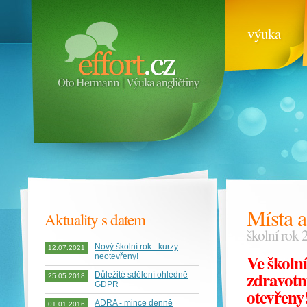
výuka
Místa a
Aktuality s datem
školní rok
Nový školní rok - kurzy
12.07.2021
Ve školn
neotevřeny!
zdravotn
Důležité sdělení ohledně
25.05.2018
GDPR
otevřeny
ADRA - mince denně
01.01.2016