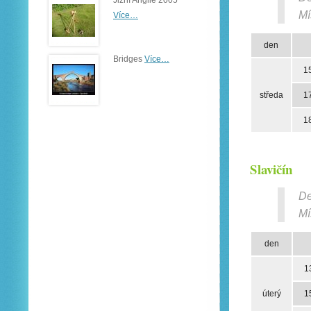
Jižní Anglie 2005
Mí
Více…
den
Bridges
Více…
1
středa
1
1
Slavičín
De
Mí
den
1
úterý
1