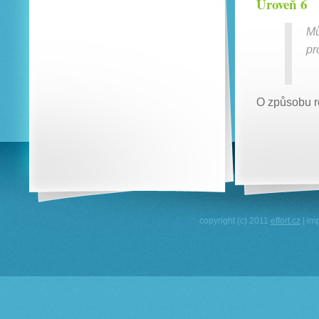
Úroveň 6
Mů
pr
O způsobu r
copyright (c) 2011
effort.cz
| im