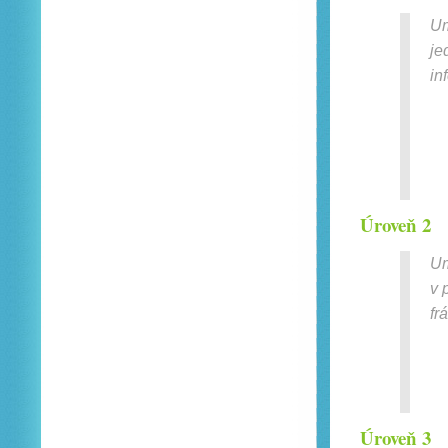
Um
je
in
Úroveň 2
Um
v 
fr
Úroveň 3