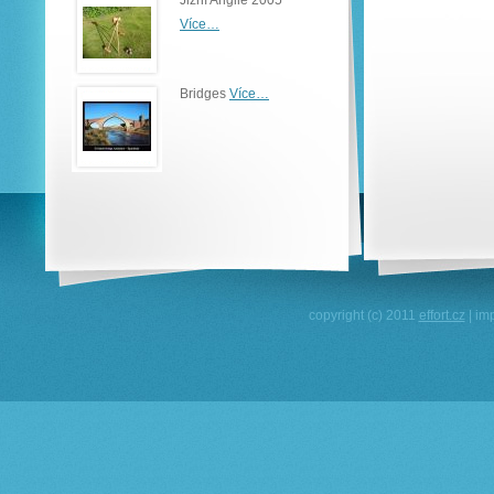
Jižní Anglie 2005
Více…
Bridges
Více…
copyright (c) 2011
effort.cz
| im