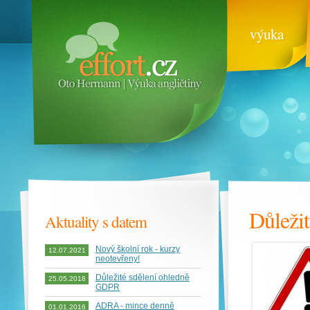
výuka
Důleži
Aktuality s datem
Nový školní rok - kurzy
12.07.2021
neotevřeny!
Důležité sdělení ohledně
25.05.2018
GDPR
ADRA - mince denně
01.01.2016