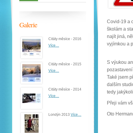
Covid-19 a o
Galerie
školám a sta
najít jiná, 
Citáty měsíce - 2016
vyjímkou a p
Více…
S výukou ang
Citáty měsíce - 2015
pozastavení 
Více…
Také jsem p
dalším studi
Citáty měsíce - 2014
tedy jakýkol
Více…
Přeji vám v
Oto Herman
Londýn 2013
Více…