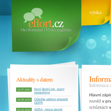
výuka
Informa
Aktuality s datem
Informace 
Nový školní rok - kurzy
12.07.2021
neotevřeny!
Hlavní zápi
Důležité sdělení ohledně
25.05.2018
rovněž
v pr
GDPR
schůzkách
v
ADRA - mince denně
01.01.2016