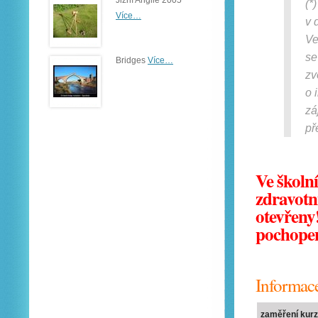
Jižní Anglie 2005
(*
Více…
v 
Ve
se
Bridges
Více…
zv
o 
zá
př
Ve školn
zdravotn
otevřeny
pochopen
Informac
zaměření kur