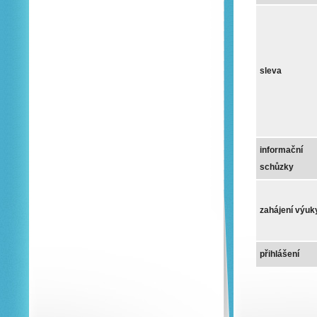
sleva
informační
schůzky
zahájení výuk
přihlášení