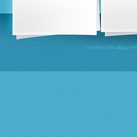
copyright (c) 2011
effort.cz
| im