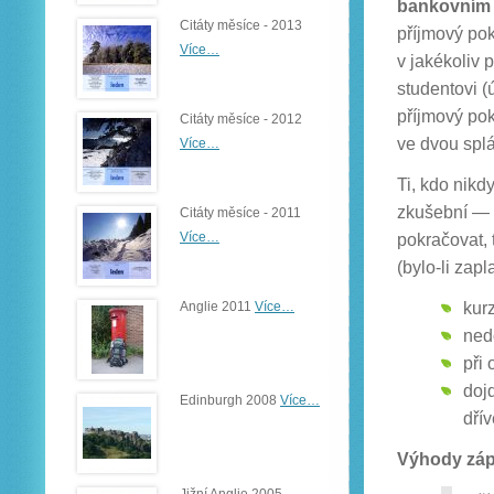
bankovním
Citáty měsíce - 2013
příjmový pok
Více…
v jakékoliv 
studentovi (
příjmový pok
Citáty měsíce - 2012
ve dvou splá
Více…
Ti, kdo nikd
zkušební — 
Citáty měsíce - 2011
Více…
pokračovat, 
(bylo-li zapl
kurz
Anglie 2011
Více…
ned
při
doj
Edinburgh 2008
Více…
dřív
Výhody zá