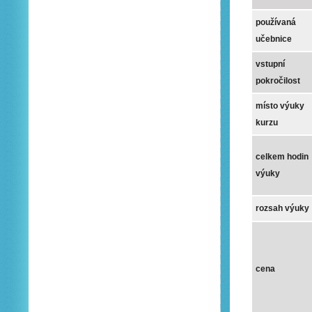
používaná
učebnice
vstupní
pokročilost
místo výuky
kurzu
celkem hodin
výuky
rozsah výuky
cena