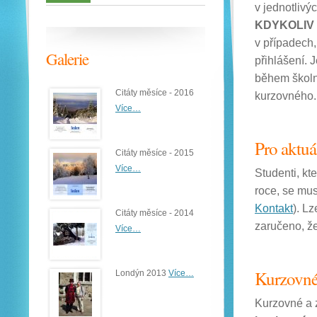
v jednotliv
KDYKOLIV
v případech,
Galerie
přihlášení. 
během školn
Citáty měsíce - 2016
kurzovného.
Více…
Pro aktuá
Citáty měsíce - 2015
Více…
Studenti, kte
roce, se mus
Kontakt
). L
Citáty měsíce - 2014
zaručeno, ž
Více…
Kurzovné
Londýn 2013
Více…
Kurzovné a z