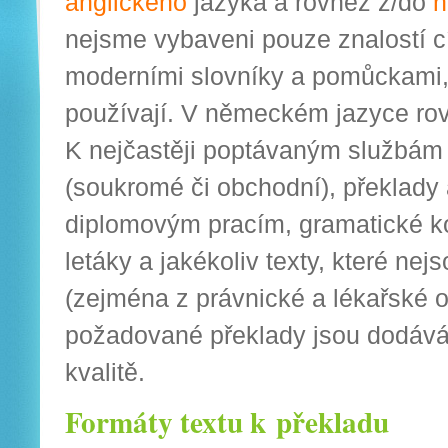
anglického
jazyka a rovněž z/do
nejsme vybaveni pouze znalostí cí
moderními slovníky a pomůckami, 
používají. V německém jazyce r
K nejčastěji poptávaným službám 
(soukromé či obchodní), překlady 
diplomovým pracím, gramatické ko
letáky a jakékoliv texty, které n
(zejména z právnické a lékařské obl
požadované překlady jsou dodává
kvalitě.
Formáty textu k překladu