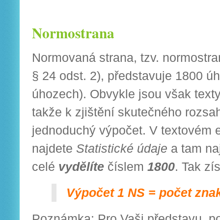
Normostrana
Normovaná strana, tzv. normostra
§ 24 odst. 2), představuje 1800 ú
úhozech). Obvykle jsou však texty f
takže k zjištění skutečného rozsah
jednoduchý výpočet. V textovém e
najdete
Statistické údaje
a tam na
celé
vydělíte
číslem
1800
. Tak zí
Výpočet 1 NS = počet zna
Poznámka: Pro Vaši představu, po