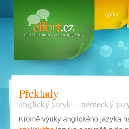
výuka
Překlady
anglický jazyk -- německý jaz
Kromě výuky anglického jazyka na