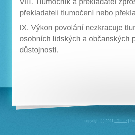
VIII. Tlumočník a překladatel zpr
překladateli tlumočení nebo překl
IX. Výkon povolání nezkracuje tlu
osobních lidských a občanských p
důstojnosti.
copyright (c) 2011
effort.cz
| im