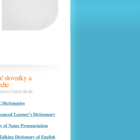
é slovníky a
die
ípravu Vašich úkolů
ictionaries
nced Learner’s Dictioanary
ry of Name Pronunciation
Talking Dictionary of English