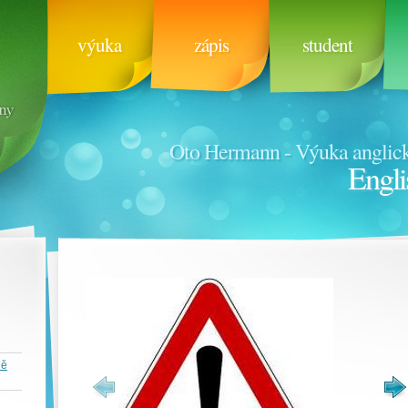
výuka
zápis
student
Oto Hermann - Výuka anglick
Engli
ně