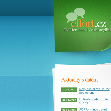
Aktuality s datem
Nový školní rok - kurzy
12.07.2021
neotevřeny!
Důležité sdělení ohled
25.05.2018
GDPR
ADRA - mince denně
01.01.2016