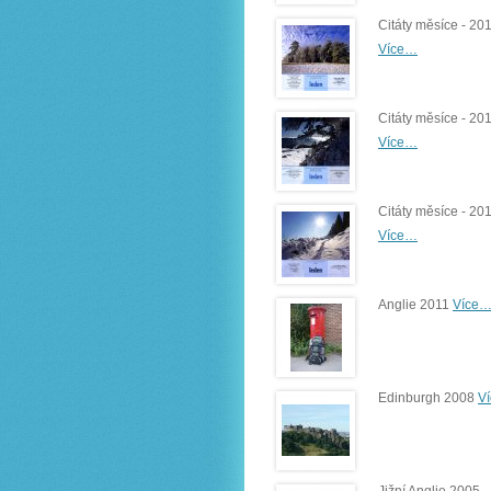
Citáty měsíce - 20
Více…
Citáty měsíce - 20
Více…
Citáty měsíce - 20
Více…
Anglie 2011
Více
Edinburgh 2008
V