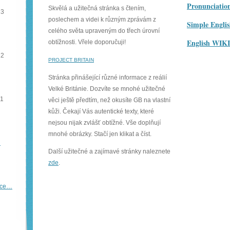
Pronunciatio
Skvělá a užitečná stránka s čtením,
13
poslechem a videi k různým zprávám z
Simple Engl
celého světa upraveným do třech úrovní
English WIK
obtížnosti. Vřele doporučuji!
12
PROJECT BRITAIN
Stránka přinášející různé informace z reálií
Velké Británie. Dozvíte se mnohé užitečné
11
věci ještě předtím, než okusíte GB na vlastní
kůži. Čekají Vás autentické texty, které
nejsou nijak zvlášť obtížné. Vše doplňují
mnohé obrázky. Stačí jen klikat a číst.
…
Další užitečné a zajímavé stránky naleznete
zde
.
íce…