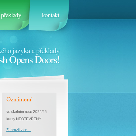
překlady
kontakt
ého jazyka a překlady
sh Opens Doors!
Oznámení
ve školním roce 2024/25
kurzy NEOTEVŘENY
Zobrazit více…