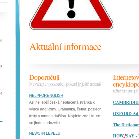
16
Aktuální informace
15
Doporučuji
Internetov
encyklope
Neváhej a vyzkoušej, pokud je ještě neznáš!
užitečné pro př
14
HELPFORENGLISH
CAMBRIDGE D
Asi nejlepší česká neplacená stránka k
výuce angličtiny. Gramatika, četba, poslech,
OXFORD Adva
testy a mnoho dalšího. Najdete zde i to, co
e…
se jinde nedozvíte.
The Dictiona
NEWS IN LEVELS
HOW
SAY - 
J