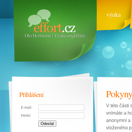
výuka
Pokyny
Přihlášení
V této části
E-mail:
vnímáte a ho
Heslo:
anonymní a ž
vloženého p