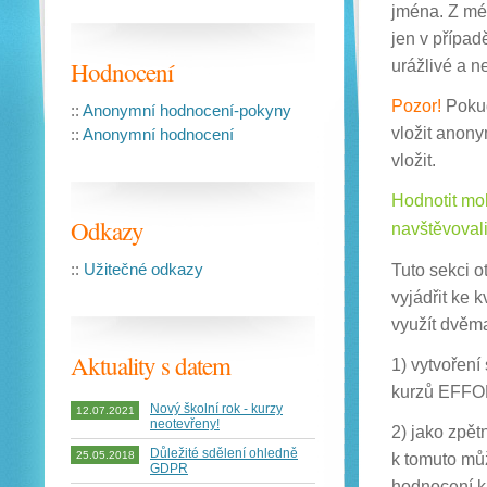
jména. Z mé 
jen v případ
Hodnocení
urážlivé a n
Pozor!
Pokud
::
Anonymní hodnocení-pokyny
vložit anon
::
Anonymní hodnocení
vložit.
Hodnotit moh
Odkazy
navštěvovali
::
Užitečné odkazy
Tuto sekci o
vyjádřit ke 
využít dvěm
Aktuality s datem
1) vytvoření
kurzů EFFO
Nový školní rok - kurzy
12.07.2021
neotevřeny!
2) jako zpět
Důležité sdělení ohledně
25.05.2018
k tomuto můž
GDPR
hodnocení k