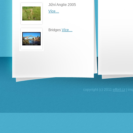
Jižní Anglie 2005
Více…
Bridges
Více…
copyright (c) 2011
effort.cz
| im