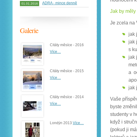
ADRA - mince denně
01.01.2016
Jak by měly
Je zcela na 
Galerie
jak
jak
Citáty měsíce - 2016
s k
Více…
jak
met
Citáty měsíce - 2015
a o
Více…
apo
jak
Citáty měsíce - 2014
Vaše příspěv
Více…
byste změnili
studenty v h
když i struč
Londýn 2013
Více…
(pokud ji má