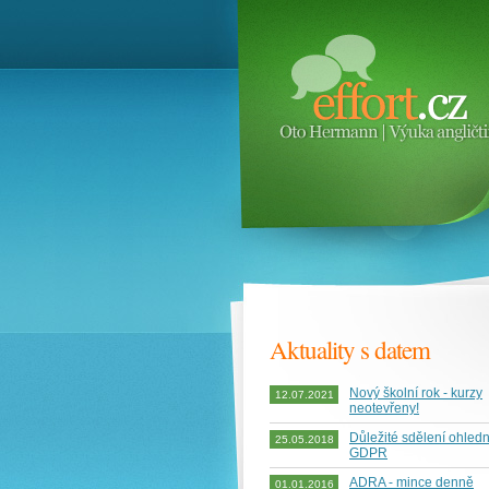
Aktuality s datem
Nový školní rok - kurzy
12.07.2021
neotevřeny!
Důležité sdělení ohled
25.05.2018
GDPR
ADRA - mince denně
01.01.2016