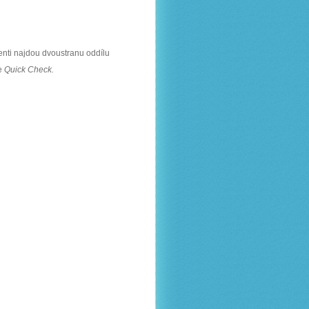
enti najdou dvoustranu oddílu
ce
Quick Check.