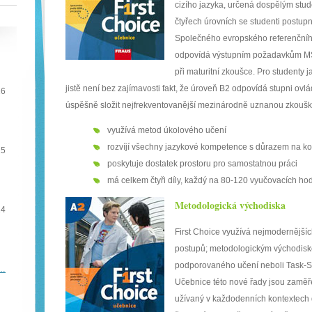
cizího jazyka, určená dospělým stu
čtyřech úrovních se studenti postup
Společného evropského referenčníh
odpovídá výstupním požadavkům MŠ
při maturitní zkoušce. Pro studenty 
jistě není bez zajímavosti fakt, že úroveň B2 odpovídá stupni ovlád
16
úspěšně složit nejfrekventovanější mezinárodně uznanou zkoušku F
využívá metod úkolového učení
rozvíjí všechny jazykové kompetence s důrazem na k
15
poskytuje dostatek prostoru pro samostatnou práci
má celkem čtyři díly, každý na 80-120 vyučovacích ho
Metodologická východiska
14
First Choice využívá nejmodernější
postupů; metodologickým východisk
podporovaného učení neboli Task-S
e…
Učebnice této nové řady jsou zaměře
užívaný v každodenních kontextech d