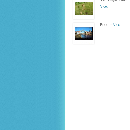
Jižní Anglie 2005
Více…
Bridges
Více…