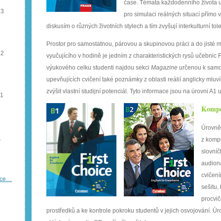
čase. Témata každodenního života u
13
pro simulaci reálných situací přímo 
diskusím o různých životních stylech a tím zvyšují interkulturní to
Prostor pro samostatnou, párovou a skupinovou práci a do jisté m
12
vyučujícího v hodině je jedním z charakteristických rysů učebnic 
výukového celku studenti najdou sekci
Magazine
určenou k samos
upevňujících cvičení také poznámky z oblasti reálií anglicky mluvíc
zvýšit vlastní studijní potenciál. Tyto informace jsou na úrovni A1
11
Kompo
Úrovně 
…
z komp
slovníč
audion
cvičení
íce…
sešitu,
procvič
prostředků a ke kontrole pokroku studentů v jejich osvojování. Ú