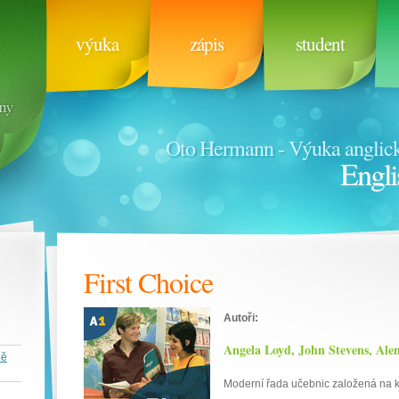
výuka
zápis
student
Oto Hermann - Výuka anglick
Engli
First Choice
Autoři:
Angela Loyd, John Stevens, Alen
ně
Moderní řada učebnic založená na k