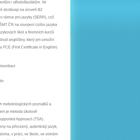
dentům i středoškolákům. Ve
ně dostávají na úroveň B2
o rámce pro jazyky (SERR), což
MT ČR na osvojení cizího jazyka
jazykových škol a firemních kurzů
nutí angličtiny, který jim umožní
CE (First Certificate in English).
omunikaci
din
ch metodologických poznatků a
em je metoda úkolově
upported Approach (TSA).
ny na přirozený, autentický jazyk,
oma, v práci, ve škole, ve volném