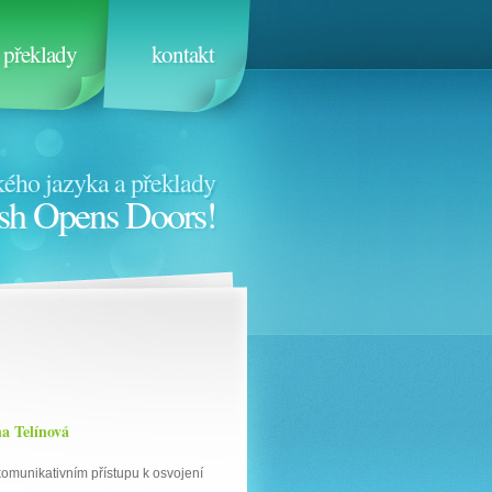
překlady
kontakt
ého jazyka a překlady
sh Opens Doors!
a Telínová
omunikativním přístupu k osvojení