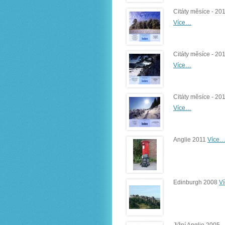
Citáty měsíce - 20
Více…
Citáty měsíce - 20
Více…
Citáty měsíce - 20
Více…
Anglie 2011
Více
Edinburgh 2008
V