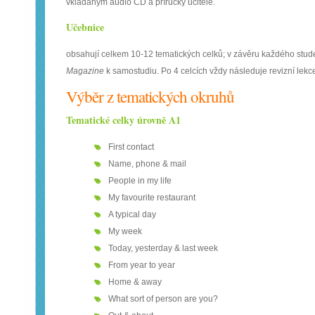
vkládaným audio CD a příručky učitele.
Učebnice
obsahují celkem 10-12 tematických celků; v závěru každého stud
Magazine
k samostudiu. Po 4 celcích vždy následuje revizní lek
Výběr z tematických okruhů
Tematické celky úrovně A1
First contact
Name, phone & mail
People in my life
My favourite restaurant
A typical day
My week
Today, yesterday & last week
From year to year
Home & away
What sort of person are you?