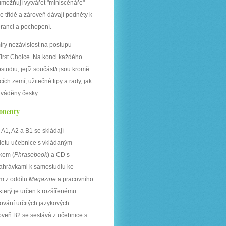
možňují vytvářet "miniscénáře"
ve třídě a zároveň dávají podněty k
leranci a pochopení.
íry nezávislost na postupu
First Choice. Na konci každého
tudiu, jejíž součást/i jsou kromě
ích zemí, užitečné tipy a rady, jak
 uváděny česky.
nenty
A1, A2 a B1 se skládají
letu učebnice s vkládaným
kem (
Phrasebook
) a CD s
ahrávkami k samostudiu ke
m z oddílu
Magazine
a pracovního
 který je určen k rozšířenému
ování určitých jazykových
roveň B2 se sestává z učebnice s