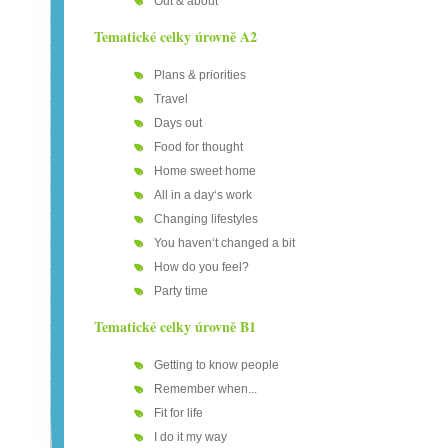
Out & about
Tematické celky úrovně A2
Plans & priorities
Travel
Days out
Food for thought
Home sweet home
All in a day‘s work
Changing lifestyles
You haven‘t changed a bit
How do you feel?
Party time
Tematické celky úrovně B1
Getting to know people
Remember when...
Fit for life
I do it my way